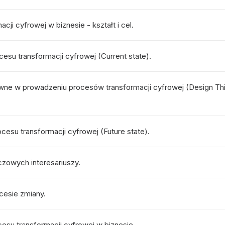
cji cyfrowej w biznesie - kształt i cel.
esu transformacji cyfrowej (Current state).
wne w prowadzeniu procesów transformacji cyfrowej (Design Thi
ocesu transformacji cyfrowej (Future state).
uczowych interesariuszy.
ocesie zmiany.
cesu transformacji cyfrowej w biznesie.