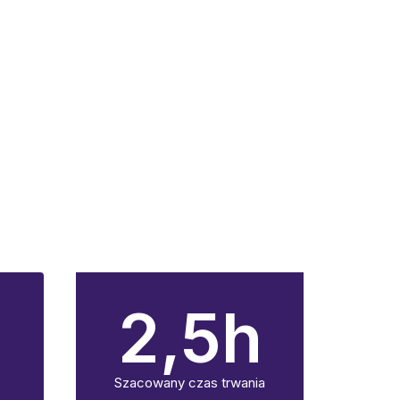
2,5
h
Szacowany czas trwania