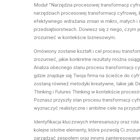
Moduł “Narzędzia procesowej transformacji cyfro
narzędziach procesowej transformacji cyfrowej, 
efektywnego wdrażania zmian w mikro, małych i 
przedsiębiorstwach. Dowiesz się z niego, czym je
zrozumieć w kontekście biznesowym.
Omówiony zostanie kształt i cel procesu transfor
zrozumieć, jakie konkretne rezultaty można osiągn
Analiza obecnego stanu procesu transformacji cy
gdzie znajduje się Twoja firma na ścieżce do cyf
zostaną również metodyki kreatywne, takie jak D
Thinking i Futures Thinking w kontekście proces
Poznasz przyszły stan procesu transformacji cy
wyznaczyć realistyczne i ambitne cele na przysz
Identyfikacja kluczowych interesariuszy oraz rola
kolejne istotne elementy, które pozwolą Ci zrozu
zarządzać zespołem oraz innymi zainteresowanym