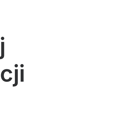
j
cji