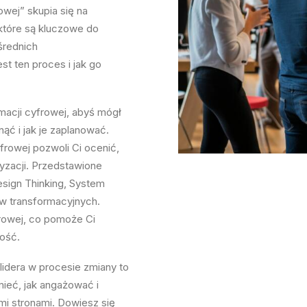
wej” skupia się na
które są kluczowe do
średnich
st ten proces i jak go
macji cyfrowej, abyś mógł
ąć i jak je zaplanować.
frowej pozwoli Ci ocenić,
ryzacji. Przedstawione
esign Thinking, System
ów transformacyjnych.
frowej, co pomoże Ci
łość.
 lidera w procesie zmiany to
mieć, jak angażować i
i stronami. Dowiesz się