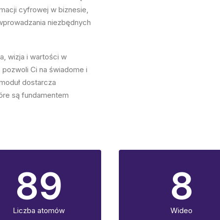
macji cyfrowej w biznesie,
 wprowadzania niezbędnych
, wizja i wartości w
 pozwoli Ci na świadome i
 moduł dostarcza
tóre są fundamentem
89
8
Liczba atomów
Wideo