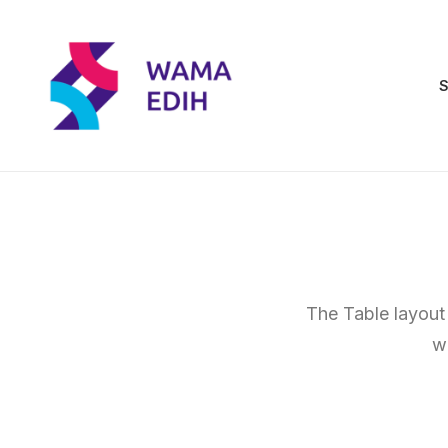
S
The Table layout
w