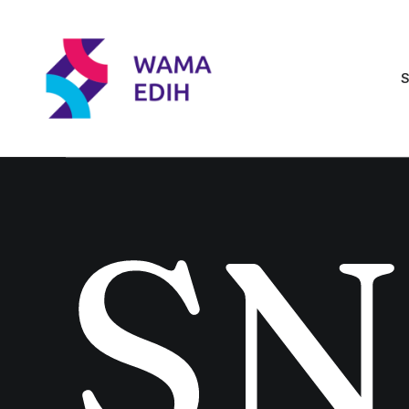
S
S
N