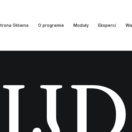
trona Główna
O programie
Moduły
Eksperci
Wa
I
J
D